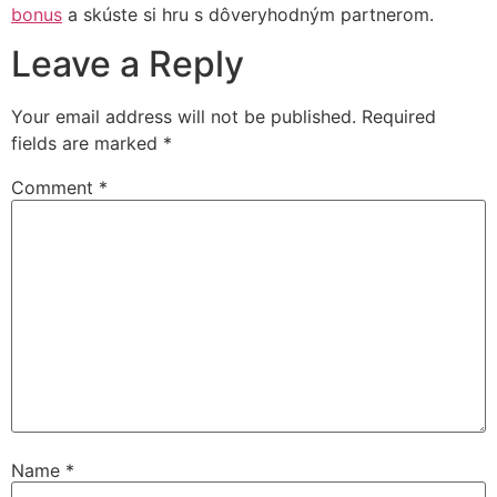
bonus
a skúste si hru s dôveryhodným partnerom.
Leave a Reply
Your email address will not be published.
Required
fields are marked
*
Comment
*
Name
*