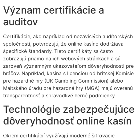
Význam certifikácie a
auditov
Certifikácie, ako napríklad od nezávislých audítorských
spoločností, potvrdzujú, že online kasíno dodržiava
špecifické štandardy. Tieto certifikáty sa často
zobrazujú priamo na ich webových stránkach a sú
zaroveň významným ukazovateľom dôveryhodnosti pre
hráčov. Napríklad, kasína s licenciou od britskej Komisie
pre hazardné hry (UK Gambling Commission) alebo
Maltského úradu pre hazardné hry (MGA) majú overenú
transparentnosť a spravodlivé herné podmienky.
Technológie zabezpečujúce
dôveryhodnosť online kasín
Okrem certifikácií využívajú moderné šifrovacie