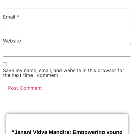
Email
*
Website
Save my name, email, and website in this browser for
the next time I comment.
“Janani Vidya Mandira: Empowering young